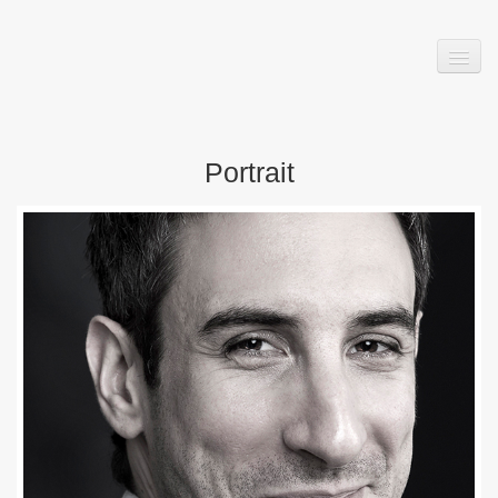
Start
Film
Portrait
Philosophie
Fotos
Referenzen
Links
AGB
Kostenlose Beratung